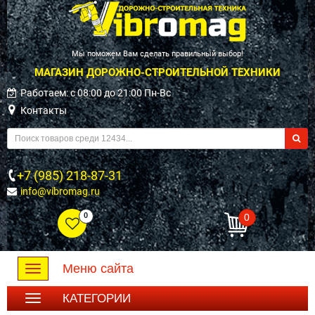
Мы поможем Вам сделать правильный выбор!
МАГАЗИН ДОРОЖНО-СТРОИТЕЛЬНОЙ ТЕХНИКИ
Работаем: c 08:00 до 21:00 Пн-Вс
Контакты
+7 (985) 218-87-31
info@vibromag.ru
0
0
Меню сайта
Toggle
navigation
КАТЕГОРИИ