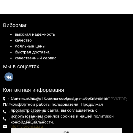
Вибромаг
высокая надежность
качество
лояльные цены
быстрая доставка
качественный сервис
Мы в соцсетях
Контактная информация
Сайт использует файлы
cookies
для обеспечения
г. Москва, МКАД, 25-й километр, 4, стр. 1, ТК КОНСТРУКТОР,
комфортной работы пользователя. Продолжая
ПАВ.И-1.18
просмотр страниц сайта, вы соглашаетесь с
+7 (495) 988-06-02
использованием файлов cookies и
нашей политикой
+7 (985) 218-87-31
конфиденциальности
.
info@vibromag.ru