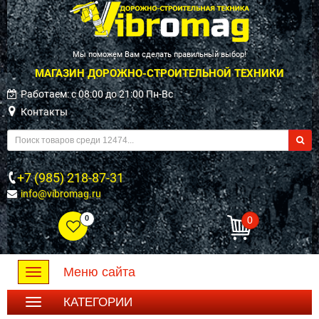
Мы поможем Вам сделать правильный выбор!
МАГАЗИН ДОРОЖНО-СТРОИТЕЛЬНОЙ ТЕХНИКИ
Работаем: c 08:00 до 21:00 Пн-Вс
Контакты
+7 (985) 218-87-31
info@vibromag.ru
0
0
Меню сайта
Toggle
navigation
КАТЕГОРИИ