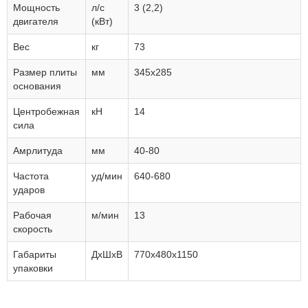
Мощность
л/с
3 (2,2)
двигателя
(кВт)
Вес
кг
73
Размер плиты
мм
345х285
основания
Центробежная
кН
14
сила
Амрлитуда
мм
40-80
Частота
уд/мин
640-680
ударов
Рабочая
м/мин
13
скорость
Габариты
ДхШхВ
770x480х1150
упаковки