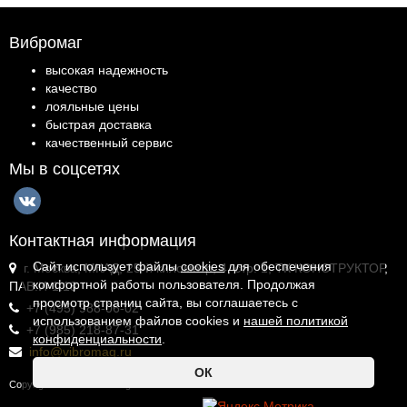
Вибромаг
высокая надежность
качество
лояльные цены
быстрая доставка
качественный сервис
Мы в соцсетях
Контактная информация
Сайт использует файлы
cookies
для обеспечения
г. Москва, МКАД, 25-й километр, 4, стр. 1, ТК КОНСТРУКТОР,
комфортной работы пользователя. Продолжая
ПАВ.И-1.18
просмотр страниц сайта, вы соглашаетесь с
+7 (495) 988-06-02
использованием файлов cookies и
нашей политикой
+7 (985) 218-87-31
конфиденциальности
.
info@vibromag.ru
ОК
Copyright © 2026 Vibromag.RU