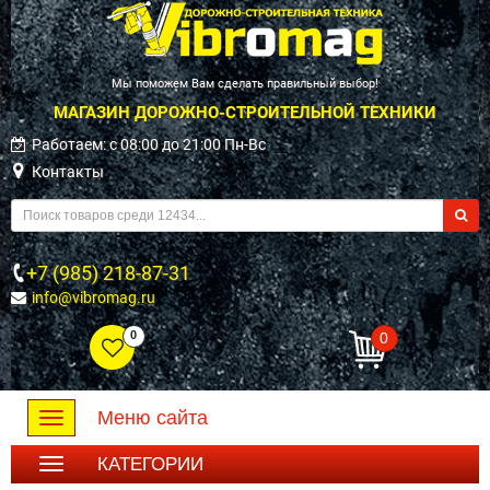
Мы поможем Вам сделать правильный выбор!
МАГАЗИН ДОРОЖНО-СТРОИТЕЛЬНОЙ ТЕХНИКИ
Работаем: c 08:00 до 21:00 Пн-Вс
Контакты
+7 (985) 218-87-31
info@vibromag.ru
0
0
Меню сайта
Toggle
navigation
КАТЕГОРИИ