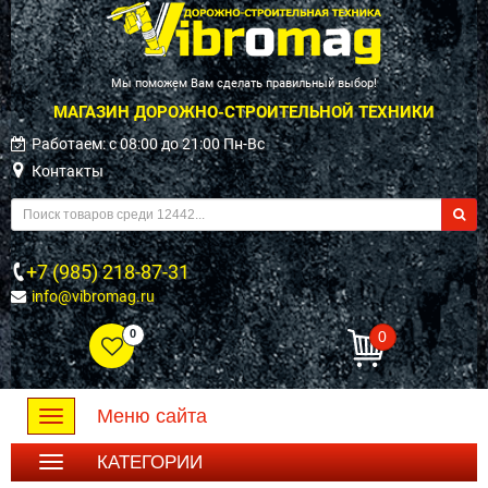
Мы поможем Вам сделать правильный выбор!
МАГАЗИН ДОРОЖНО-СТРОИТЕЛЬНОЙ ТЕХНИКИ
Работаем: c 08:00 до 21:00 Пн-Вс
Контакты
+7 (985) 218-87-31
info@vibromag.ru
0
0
Меню сайта
Toggle
navigation
КАТЕГОРИИ