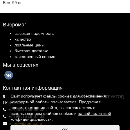
Вес:
99 кг
Вибромаг
высокая надежность
качество
лояльные цены
быстрая доставка
качественный сервис
Мы в соцсетях
Контактная информация
Сайт использует файлы
cookies
для обеспечения
г. Москва, МКАД, 25-й километр, 4, стр. 1, ТК КОНСТРУКТОР,
комфортной работы пользователя. Продолжая
ПАВ.И-1.18
просмотр страниц сайта, вы соглашаетесь с
+7 (495) 988-06-02
использованием файлов cookies и
нашей политикой
+7 (985) 218-87-31
конфиденциальности
.
info@vibromag.ru