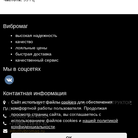
Вибромаг
высокая надежность
качество
лояльные цены
быстрая доставка
качественный сервис
Мы в соцсетях
Контактная информация
Сайт использует файлы
cookies
для обеспечения
г. Москва, МКАД, 25-й километр, 4, стр. 1, ТК КОНСТРУКТОР,
комфортной работы пользователя. Продолжая
ПАВ.И-1.18
просмотр страниц сайта, вы соглашаетесь с
+7 (495) 988-06-02
использованием файлов cookies и
нашей политикой
+7 (985) 218-87-31
конфиденциальности
.
info@vibromag.ru