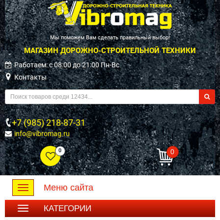
Мы поможем Вам сделать правильный выбор!
МАГАЗИН ДОРОЖНО-СТРОИТЕЛЬНОЙ ТЕХНИКИ
Работаем: c 08:00 до 21:00 Пн-Вс
Контакты
+7 (985) 218-87-31
info@vibromag.ru
0
0
Меню сайта
Toggle
navigation
КАТЕГОРИИ