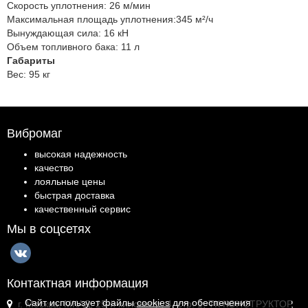
Скорость уплотнения:
26 м/мин
Максимальная площадь уплотнения:
345 м²/ч
Вынуждающая сила:
16 кН
Объем топливного бака:
11 л
Габариты
Вес:
95 кг
Вибромаг
высокая надежность
качество
лояльные цены
быстрая доставка
качественный сервис
Мы в соцсетях
Контактная информация
Сайт использует файлы
cookies
для обеспечения
г. Москва, МКАД, 25-й километр, 4, стр. 1, ТК КОНСТРУКТОР,