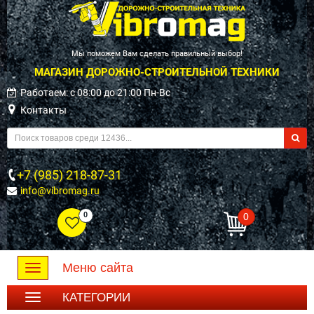
Мы поможем Вам сделать правильный выбор!
МАГАЗИН ДОРОЖНО-СТРОИТЕЛЬНОЙ ТЕХНИКИ
Работаем: c 08:00 до 21:00 Пн-Вс
Контакты
+7 (985) 218-87-31
info@vibromag.ru
0
0
Меню сайта
Toggle
navigation
КАТЕГОРИИ