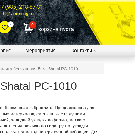
+7 (985) 218-87-31
info@vibromag.ru
0
0
корзина пуста
рвис
Мероприятия
Контакты
плита бензиновая Euro Shatal PC-1010
Shatal PC-1010
я бензиновая виброплита. Предназначена для
анных материалов, смешанных с вяжущими
ячей, холодной укладки асфальта, мелкого
уплотнения различного вида грунта, укладки
Используется метод поверхностной вибрации. Для