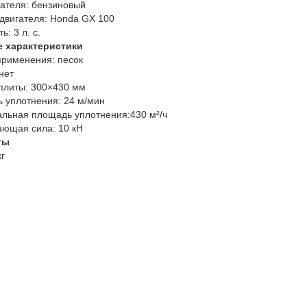
ателя:
бензиновый
двигателя:
Honda GX 100
ь:
3 л. с.
е характеристики
рименения:
песок
нет
плиты:
300×430 мм
ь уплотнения:
24 м/мин
льная площадь уплотнения:
430 м²/ч
ающая сила:
10 кН
ты
кг