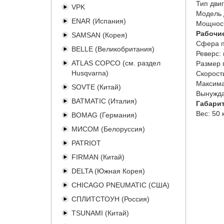
Тип двиг
VPK
Модель 
ENAR (Испания)
Мощност
Рабочи
SAMSAN (Корея)
Сфера п
BELLE (Великобритания)
Реверс:
ATLAS COPCO (см. раздел
Размер 
Husqvarna)
Скорост
Максима
SOVTE (Китай)
Вынужд
BATMATIC (Италия)
Габари
Вес:
50 
BOMAG (Германия)
МИСОМ (Белоруссия)
PATRIOT
FIRMAN (Китай)
DELTA (Южная Корея)
CHICAGO PNEUMATIC (США)
СПЛИТСТОУН (Россия)
TSUNAMI (Китай)