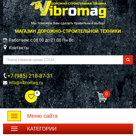
Мы поможем Вам сделать правильный выбор!
МАГАЗИН ДОРОЖНО-СТРОИТЕЛЬНОЙ ТЕХНИКИ
Работаем: c 08:00 до 21:00 Пн-Вс
Контакты
+7 (985) 218-87-31
info@vibromag.ru
0
0
Меню сайта
Toggle
navigation
КАТЕГОРИИ