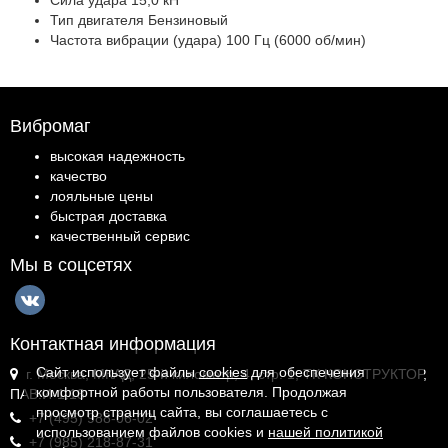
Сила удара 15,0 кН
Тип двигателя Бензиновый
Частота вибрации (удара) 100 Гц (6000 об/мин)
Вибромаг
высокая надежность
качество
лояльные цены
быстрая доставка
качественный сервис
Мы в соцсетях
Контактная информация
Сайт использует файлы
cookies
для обеспечения
г. Москва, МКАД, 25-й километр, 4, стр. 1, ТК КОНСТРУКТОР,
комфортной работы пользователя. Продолжая
ПАВ.И-1.18
просмотр страниц сайта, вы соглашаетесь с
+7 (495) 988-06-02
использованием файлов cookies и
нашей политикой
+7 (985) 218-87-31