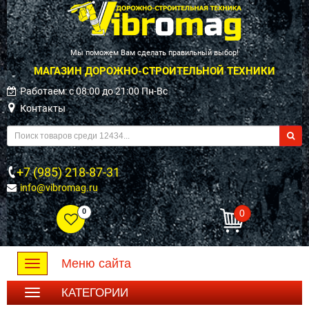
Мы поможем Вам сделать правильный выбор!
МАГАЗИН ДОРОЖНО-СТРОИТЕЛЬНОЙ ТЕХНИКИ
Работаем: c 08:00 до 21:00 Пн-Вс
Контакты
+7 (985) 218-87-31
info@vibromag.ru
0
0
Меню сайта
Toggle
navigation
КАТЕГОРИИ