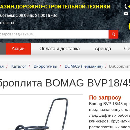
АЗИН ДОРОЖНО-СТРОИТЕЛЬНОЙ ТЕХНИКИ
ботаем: c 08:00 до 21:00 Пн-Вс
нтакты
Акции
Оплата и доставка
Аренда
Се
ая
Каталог
Виброплиты
BOMAG (Германия)
Виброплит
броплита BOMAG BVP18/45
По запросу
Bomag BVP 18/45 пре
предназначенную для
ландшафтных работы
клинкеров, брусчатк
расположенных вдоль