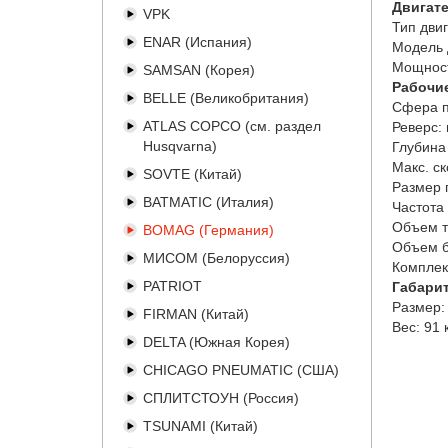
Двигат
VPK
Тип двиг
ENAR (Испания)
Модель 
Мощност
SAMSAN (Корея)
Рабочи
BELLE (Великобритания)
Сфера п
ATLAS COPCO (см. раздел
Реверс:
Husqvarna)
Глубина
Макс. с
SOVTE (Китай)
Размер 
BATMATIC (Италия)
Частота
Объем т
BOMAG (Германия)
Объем б
МИСОМ (Белоруссия)
Комплек
PATRIOT
Габари
Размер:
FIRMAN (Китай)
Вес:
91 
DELTA (Южная Корея)
CHICAGO PNEUMATIC (США)
СПЛИТСТОУН (Россия)
TSUNAMI (Китай)