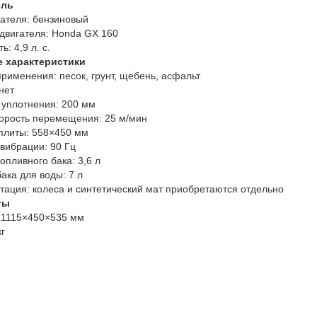
ель
ателя:
бензиновый
двигателя:
Honda GX 160
ь:
4,9 л. с.
е характеристики
рименения:
песок, грунт, щебень, асфальт
нет
 уплотнения:
200 мм
корость перемещения:
25 м/мин
плиты:
558×450 мм
 вибрации:
90 Гц
опливного бака:
3,6 л
ака для воды:
7 л
тация:
колеса и синтетический мат приобретаются отдельно
ты
1115×450×535 мм
кг