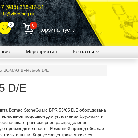
+7 (985) 218-87-31
info@vibromag.ru
0
0
корзина пуста
рвис
Мероприятия
Контакты
а BOMAG BPR55/65 D/E
5 D/E
лита Bomag StoneGuard BPR 55/65 D/E оборудована
специальной подошвой для уплотнения брусчатки и
 Обеспечивает равномерное распределение
ую производительность. Ременной привод обладает
я грязи и пыли. Корпус эксцентрика является