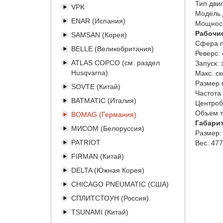
Тип двиг
VPK
Модель 
ENAR (Испания)
Мощност
Рабочи
SAMSAN (Корея)
Сфера п
BELLE (Великобритания)
Реверс:
ATLAS COPCO (см. раздел
Запуск:
Husqvarna)
Макс. с
Размер 
SOVTE (Китай)
Частота
BATMATIC (Италия)
Центроб
Объем т
BOMAG (Германия)
Габари
МИСОМ (Белоруссия)
Размер:
PATRIOT
Вес:
477
FIRMAN (Китай)
DELTA (Южная Корея)
CHICAGO PNEUMATIC (США)
СПЛИТСТОУН (Россия)
TSUNAMI (Китай)