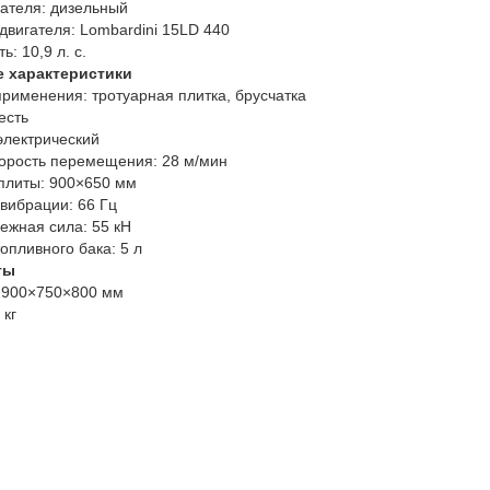
ателя:
дизельный
двигателя:
Lombardini 15LD 440
ь:
10,9 л. с.
е характеристики
рименения:
тротуарная плитка, брусчатка
есть
электрический
корость перемещения:
28 м/мин
плиты:
900×650 мм
 вибрации:
66 Гц
ежная сила:
55 кН
опливного бака:
5 л
ты
900×750×800 мм
 кг