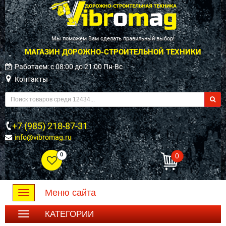
Мы поможем Вам сделать правильный выбор!
МАГАЗИН ДОРОЖНО-СТРОИТЕЛЬНОЙ ТЕХНИКИ
Работаем: c 08:00 до 21:00 Пн-Вс
Контакты
+7 (985) 218-87-31
info@vibromag.ru
0
0
Меню сайта
Toggle
navigation
КАТЕГОРИИ