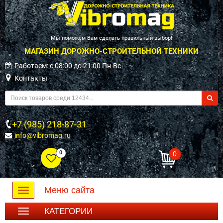
Мы поможем Вам сделать правильный выбор!
МАГАЗИН ДОРОЖНО-СТРОИТЕЛЬНОЙ ТЕХНИКИ
Работаем: c 08:00 до 21:00 Пн-Вс
Контакты
+7 (985) 218-87-31
info@vibromag.ru
0
0
Меню сайта
Toggle
navigation
КАТЕГОРИИ