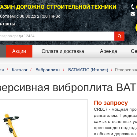
АЗИН ДОРОЖНО-СТРОИТЕЛЬНОЙ ТЕХНИКИ
ботаем: c 08:00 до 21:00 Пн-Вс
нтакты
Акции
Оплата и доставка
Аренда
Се
ая
Каталог
Виброплиты
BATMATIC (Италия)
Реверсивн
версивная виброплита BA
По запросу
CRB17 - мощная про
двигателем. Предназ
самых стесненных ус
превосходно подход
в области дорожного