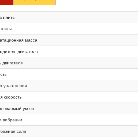
а плиты
плиты
атационная масса
одитель двигателя
 двигателя
сть
а уплотнения
я скорость
олеваемый уклон
а вибрации
бежная сила