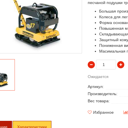
песчаной подушки тро
Большая произ
Колеса для лег
Форма основан
Повышенная ма
Складывающаяс
Защитный кожух
Пониженная ви
Масимальная г
Ожидается
Артикул:
Производитель:
Вес товара:
Избранное
ание
Характеристики