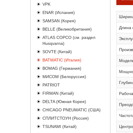
VPK
ENAR (Испания)
Ширин
SAMSAN (Корея)
Длина 
BELLE (Великобритания)
ATLAS COPCO (см. раздел
Эксплу
Husqvarna)
Произв
SOVTE (Китай)
BATMATIC (Италия)
Модель
BOMAG (Германия)
Мощно
МИСОМ (Белоруссия)
Глубин
PATRIOT
FIRMAN (Китай)
Рабоча
DELTA (Южная Корея)
Преод
CHICAGO PNEUMATIC (США)
Частот
СПЛИТСТОУН (Россия)
TSUNAMI (Китай)
Центро