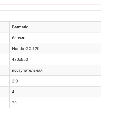
Batmatic
бензин
Honda GX 120
420х550
поступательная
2.9
4
79