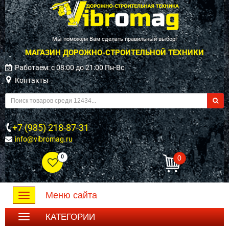
Мы поможем Вам сделать правильный выбор!
МАГАЗИН ДОРОЖНО-СТРОИТЕЛЬНОЙ ТЕХНИКИ
Работаем: c 08:00 до 21:00 Пн-Вс
Контакты
+7 (985) 218-87-31
info@vibromag.ru
0
0
Меню сайта
Toggle
navigation
КАТЕГОРИИ