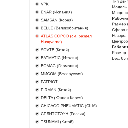
Тип двиг
VPK
Модель 
ENAR (Испания)
Мощност
Рабочи
SAMSAN (Корея)
Размер 
BELLE (Великобритания)
Сфера п
Реверс:
ATLAS COPCO (см. раздел
Центроб
Husqvarna)
Габари
SOVTE (Китай)
Размер:
BATMATIC (Италия)
Вес:
85 
BOMAG (Германия)
МИСОМ (Белоруссия)
PATRIOT
FIRMAN (Китай)
DELTA (Южная Корея)
CHICAGO PNEUMATIC (США)
СПЛИТСТОУН (Россия)
TSUNAMI (Китай)