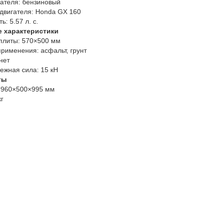
ателя:
бензиновый
двигателя:
Honda GX 160
ь:
5.57 л. с.
е характеристики
плиты:
570×500 мм
рименения:
асфальт, грунт
нет
ежная сила:
15 кН
ты
960×500×995 мм
кг