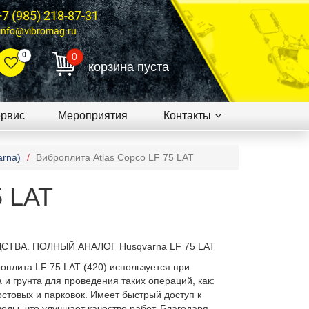
+7 (985) 218-87-31
info@vibromag.ru
0
0
корзина пуста
рвис
Мероприятия
Контакты
rna)
Виброплита Atlas Copco LF 75 LAT
5 LAT
ДСТВА. ПОЛНЫЙ АНАЛОГ
Husqvarna LF 75 LAT
оплита LF 75 LAT (420) используется при
и грунта для проведения таких операций, как:
остовых и парковок. Имеет быстрый доступ к
оды, что улучшает качество работ. Благодаря