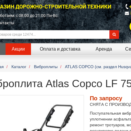
АЗИН ДОРОЖНО-СТРОИТЕЛЬНОЙ ТЕХНИКИ
ботаем: c 08:00 до 21:00 Пн-Вс
нтакты
Акции
Оплата и доставка
Аренда
Се
ая
Каталог
Виброплиты
ATLAS COPCO (см. раздел Husqva
роплита Atlas Copco LF 7
По запросу
СНЯТА С ПРОИЗВО
Поступательная вибр
уплотнении асфальта 
ремонт тротуаров, м
регулировке подачи в