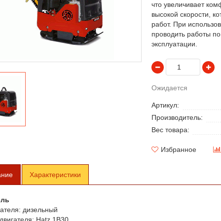
что увеличивает ком
высокой скорости, ко
работ. При использо
проводить работы по
эксплуатации.
Ожидается
Артикул:
Производитель:
Вес товара:
Избранное
ание
Характеристики
ель
ателя:
дизельный
двигателя:
Hatz 1B30