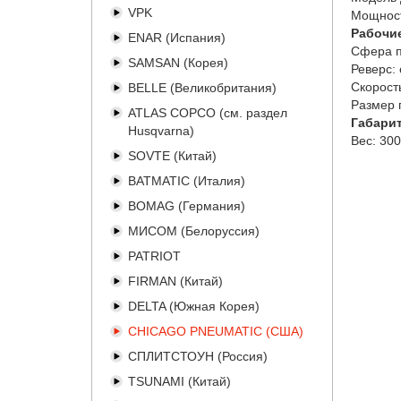
VPK
Мощност
Рабочи
ENAR (Испания)
Сфера п
SAMSAN (Корея)
Реверс:
Скорост
BELLE (Великобритания)
Размер 
ATLAS COPCO (см. раздел
Габари
Husqvarna)
Вес:
300
SOVTE (Китай)
BATMATIC (Италия)
BOMAG (Германия)
МИСОМ (Белоруссия)
PATRIOT
FIRMAN (Китай)
DELTA (Южная Корея)
CHICAGO PNEUMATIC (США)
СПЛИТСТОУН (Россия)
TSUNAMI (Китай)