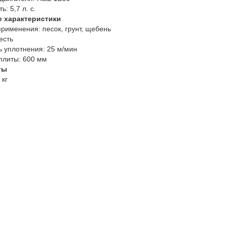
ь:
5,7 л. с.
е характеристики
рименения:
песок, грунт, щебень
есть
ь уплотнения:
25 м/мин
плиты:
600 мм
ты
 кг