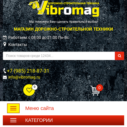
Мы поможем Вам сделать правильный выбор!
МАГАЗИН ДОРОЖНО-СТРОИТЕЛЬНОЙ ТЕХНИКИ
Работаем: c 08:00 до 21:00 Пн-Вс
Контакты
+7 (985) 218-87-31
info@vibromag.ru
0
0
Меню сайта
Toggle
navigation
КАТЕГОРИИ