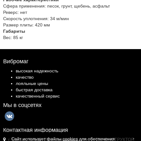
Сфера применения:
песок, грунт, щебень, асфальт
Реверс:
нет
Скорость уплотнения:
34 м/мин
Размер плиты:
420 мм
Габариты
Вес:
85 кг
Вибромаг
высокая надежность
качество
лояльные цены
быстрая доставка
качественный сервис
Мы в соцсетях
Контактная информация
Сайт использует файлы
cookies
для обеспечения
г. Москва, МКАД, 25-й километр, 4, стр. 1, ТК КОНСТРУКТОР,