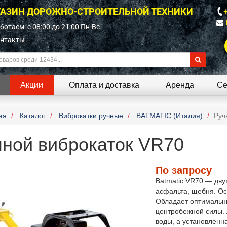
АЗИН ДОРОЖНО-СТРОИТЕЛЬНОЙ ТЕХНИКИ
ботаем: c 08:00 до 21:00 Пн-Вс
нтакты
Акции
Оплата и доставка
Аренда
Се
ая
Каталог
Виброкатки ручные
BATMATIC (Италия)
Руч
чной виброкаток VR70
По запросу
Batmatic VR70 — дв
асфальта, щебня. О
Обладает оптимальн
центробежной силы. 
воды, а установленн