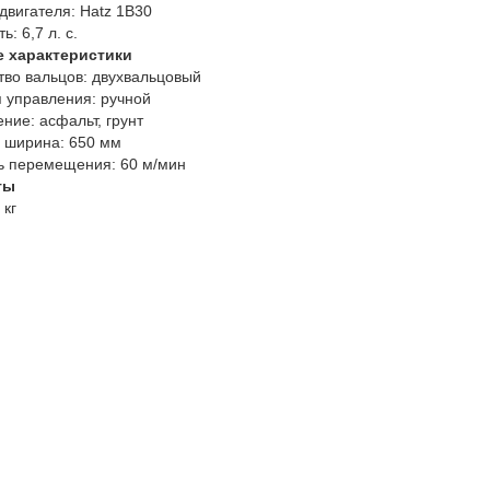
двигателя:
Hatz 1B30
ь:
6,7 л. с.
е характеристики
тво вальцов:
двухвальцовый
 управления:
ручной
ние:
асфальт, грунт
 ширина:
650 мм
ь перемещения:
60 м/мин
ты
 кг