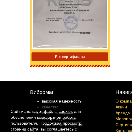
Все сертификаты
Вибромаг
Навиг
высокая надежность
О компа
качество
Акции
Сайт использует файлы
cookies
для
лояльные цены
Аренда
обеспечения комфортной работы
быстрая доставка
Меропр
пользователя. Продолжая просмотр
качественный сервис
Сертиф
страниц сайта, вы соглашаетесь с
Карта с