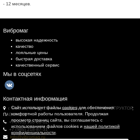
- 12 месяцев.
Вибромаг
высокая надежность
качество
лояльные цены
быстрая доставка
качественный сервис
Мы в соцсетях
Контактная информация
Сайт использует файлы
cookies
для обеспечения
г. Москва, МКАД, 25-й километр, 4, стр. 1, ТК КОНСТРУКТОР,
комфортной работы пользователя. Продолжая
ПАВ.И-1.18
просмотр страниц сайта, вы соглашаетесь с
+7 (495) 988-06-02
использованием файлов cookies и
нашей политикой
+7 (985) 218-87-31
конфиденциальности
.
info@vibromag.ru