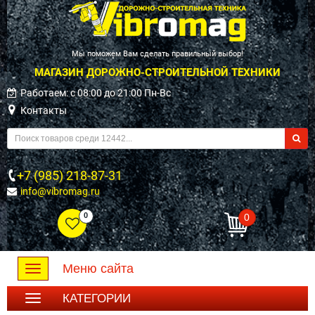
Мы поможем Вам сделать правильный выбор!
МАГАЗИН ДОРОЖНО-СТРОИТЕЛЬНОЙ ТЕХНИКИ
Работаем: c 08:00 до 21:00 Пн-Вс
Контакты
+7 (985) 218-87-31
info@vibromag.ru
0
0
Меню сайта
Toggle
navigation
КАТЕГОРИИ