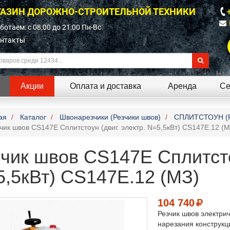
АЗИН ДОРОЖНО-СТРОИТЕЛЬНОЙ ТЕХНИКИ
ботаем: c 08:00 до 21:00 Пн-Вс
нтакты
Акции
Оплата и доставка
Аренда
Се
ая
Каталог
Швонарезчики (Резчики швов)
СПЛИТСТОУН (Р
чик швов CS147E Сплитстоун (двиг. электр. N=5,5кВт) CS147E.12 (М
чик швов CS147E Сплитстоу
,5кВт) CS147E.12 (МЗ)
104 740
Резчик швов электри
нарезания конструкц