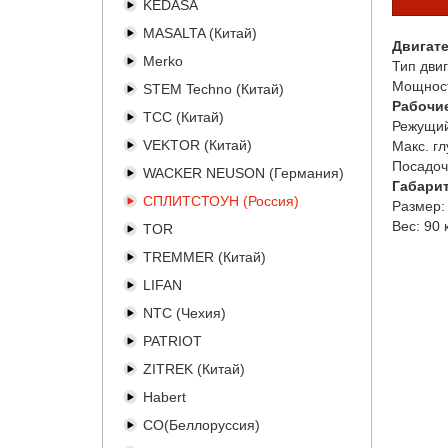
KEDASA
MASALTA (Китай)
Двигат
Merko
Тип двиг
Мощност
STEM Techno (Китай)
Рабочи
TCC (Китай)
Режущий
VEKTOR (Китай)
Макс. гл
Посадоч
WACKER NEUSON (Германия)
Габари
СПЛИТСТОУН (Россия)
Размер:
Вес:
90 
TOR
TREMMER (Китай)
LIFAN
NTC (Чехия)
PATRIOT
ZITREK (Китай)
Habert
СО(Беллоруссия)