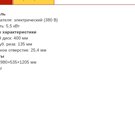
ель
ателя:
электрический (380 В)
ь:
5,5 кВт
е характеристики
 диск:
400 мм
уб. реза:
135 мм
ное отверстие:
25,4 мм
ты
980×535×1205 мм
кг