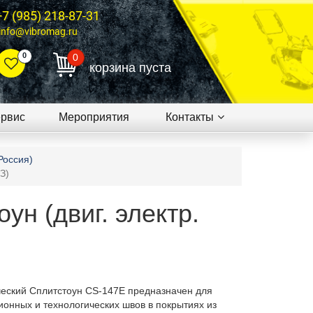
+7 (985) 218-87-31
info@vibromag.ru
0
0
корзина пуста
рвис
Мероприятия
Контакты
оссия)
З)
н (двиг. электр.
ческий
Сплитстоун CS-147E предназначен для
ионных и технологических швов в покрытиях из