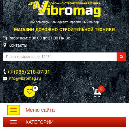
Мы поможем Вам сделать правильный выбор!
МАГАЗИН ДОРОЖНО-СТРОИТЕЛЬНОЙ ТЕХНИКИ
Работаем: c 08:00 до 21:00 Пн-Вс
Контакты
+7 (985) 218-87-31
info@vibromag.ru
0
0
Меню сайта
Toggle
navigation
КАТЕГОРИИ