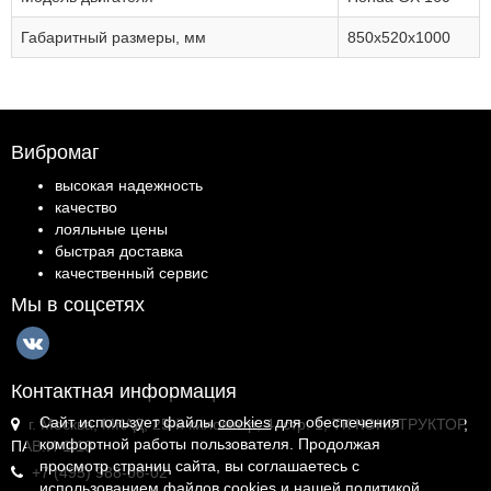
Габаритный размеры, мм
850x520x1000
Вибромаг
высокая надежность
качество
лояльные цены
быстрая доставка
качественный сервис
Мы в соцсетях
Контактная информация
Сайт использует файлы
cookies
для обеспечения
г. Москва, МКАД, 25-й километр, 4, стр. 1, ТК КОНСТРУКТОР,
комфортной работы пользователя. Продолжая
ПАВ.И-1.18
просмотр страниц сайта, вы соглашаетесь с
+7 (495) 988-06-02
использованием файлов cookies и
нашей политикой