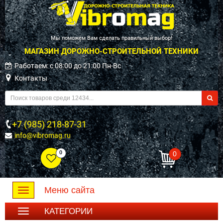
Мы поможем Вам сделать правильный выбор!
МАГАЗИН ДОРОЖНО-СТРОИТЕЛЬНОЙ ТЕХНИКИ
Работаем: c 08:00 до 21:00 Пн-Вс
Контакты
+7 (985) 218-87-31
info@vibromag.ru
0
0
Меню сайта
Toggle
navigation
КАТЕГОРИИ