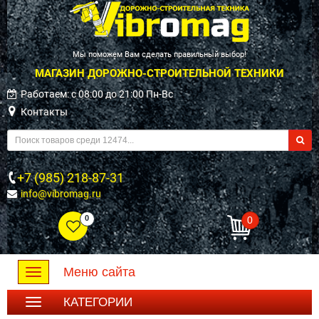
Мы поможем Вам сделать правильный выбор!
МАГАЗИН ДОРОЖНО-СТРОИТЕЛЬНОЙ ТЕХНИКИ
Работаем: c 08:00 до 21:00 Пн-Вс
Контакты
+7 (985) 218-87-31
info@vibromag.ru
0
0
Меню сайта
Toggle
navigation
КАТЕГОРИИ