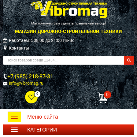
Мы поможем Вам сделать правильный выбор!
МАГАЗИН ДОРОЖНО-СТРОИТЕЛЬНОЙ ТЕХНИКИ
Работаем: c 08:00 до 21:00 Пн-Вс
Контакты
+7 (985) 218-87-31
info@vibromag.ru
0
0
Меню сайта
Toggle
navigation
КАТЕГОРИИ