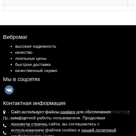
Вибромаг
высокая надежность
качество
лояльные цены
быстрая доставка
качественный сервис
Мы в соцсетях
Контактная информация
Сайт использует файлы
cookies
для обеспечения
г. Москва, МКАД, 25-й километр, 4, стр. 1, ТК КОНСТРУКТОР,
комфортной работы пользователя. Продолжая
ПАВ.И-1.18
просмотр страниц сайта, вы соглашаетесь с
+7 (495) 988-06-02
использованием файлов cookies и
нашей политикой
+7 (985) 218-87-31