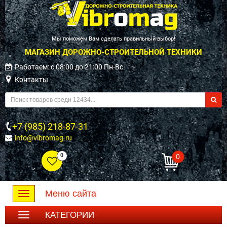
Мы поможем Вам сделать правильный выбор!
МАГАЗИН ДОРОЖНО-СТРОИТЕЛЬНОЙ ТЕХНИКИ
Работаем: c 08:00 до 21:00 Пн-Вс
Контакты
+7 (985) 218-87-31
info@vibromag.ru
0
0
Меню сайта
Toggle
navigation
КАТЕГОРИИ