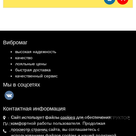
Вибромаг
высокая надежность
качество
лояльные цены
быстрая доставка
качественный сервис
Мы в соцсетях
Контактная информация
Сайт использует файлы
cookies
для обеспечения
г. Москва, МКАД, 25-й километр, 4, стр. 1, ТК КОНСТРУКТОР,
комфортной работы пользователя. Продолжая
ПАВ.И-1.18
просмотр страниц сайта, вы соглашаетесь с
+7 (495) 988-06-02
использованием файлов cookies и
нашей политикой