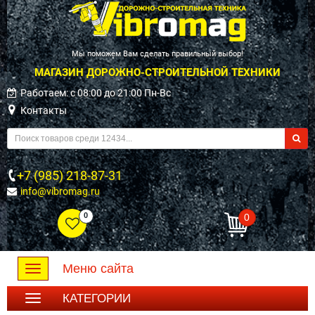
Мы поможем Вам сделать правильный выбор!
МАГАЗИН ДОРОЖНО-СТРОИТЕЛЬНОЙ ТЕХНИКИ
Работаем: c 08:00 до 21:00 Пн-Вс
Контакты
+7 (985) 218-87-31
info@vibromag.ru
0
0
Меню сайта
Toggle
navigation
КАТЕГОРИИ