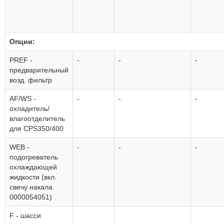
Опции:
PREF -
-
-
-
предварительный
возд. фильтр
AF/WS -
-
-
-
охладитель/
влагоотделитель
для CPS350/400
WEB -
-
-
-
подогреватель
охлаждающей
жидкости (вкл.
свечу накала
0000054051)
F - шасси