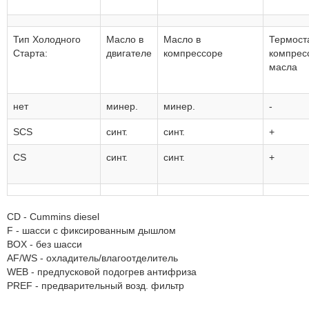
Тип Холодного
Масло в
Масло в
Термост
Старта:
двигателе
компрессоре
компрес
масла
нет
минер.
минер.
-
SCS
синт.
синт.
+
CS
синт.
синт.
+
CD - Cummins diesel
F - шасси с фиксированным дышлом
BOX - без шасси
AF/WS - охладитель/влагоотделитель
WEB - предпусковой подогрев антифриза
PREF - предварительный возд. фильтр