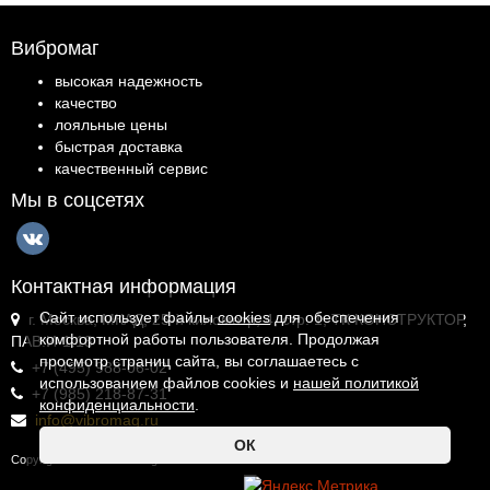
Вибромаг
высокая надежность
качество
лояльные цены
быстрая доставка
качественный сервис
Мы в соцсетях
Контактная информация
Сайт использует файлы
cookies
для обеспечения
г. Москва, МКАД, 25-й километр, 4, стр. 1, ТК КОНСТРУКТОР,
комфортной работы пользователя. Продолжая
ПАВ.И-1.18
просмотр страниц сайта, вы соглашаетесь с
+7 (495) 988-06-02
использованием файлов cookies и
нашей политикой
+7 (985) 218-87-31
конфиденциальности
.
info@vibromag.ru
ОК
Copyright © 2026 Vibromag.RU