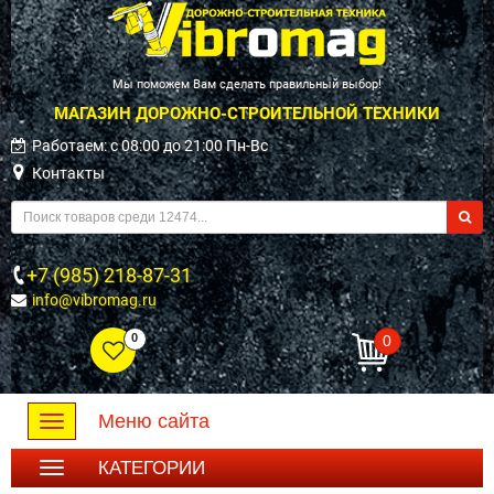
Мы поможем Вам сделать правильный выбор!
МАГАЗИН ДОРОЖНО-СТРОИТЕЛЬНОЙ ТЕХНИКИ
Работаем: c 08:00 до 21:00 Пн-Вс
Контакты
+7 (985) 218-87-31
info@vibromag.ru
0
0
Меню сайта
Toggle
navigation
КАТЕГОРИИ