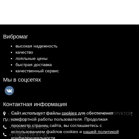
Вибромаг
высокая надежность
качество
лояльные цены
быстрая доставка
качественный сервис
Мы в соцсетях
Контактная информация
Сайт использует файлы
cookies
для обеспечения
г. Москва, МКАД, 25-й километр, 4, стр. 1, ТК КОНСТРУКТОР,
комфортной работы пользователя. Продолжая
ПАВ.И-1.18
просмотр страниц сайта, вы соглашаетесь с
+7 (495) 988-06-02
использованием файлов cookies и
нашей политикой
+7 (985) 218-87-31
конфиденциальности
.