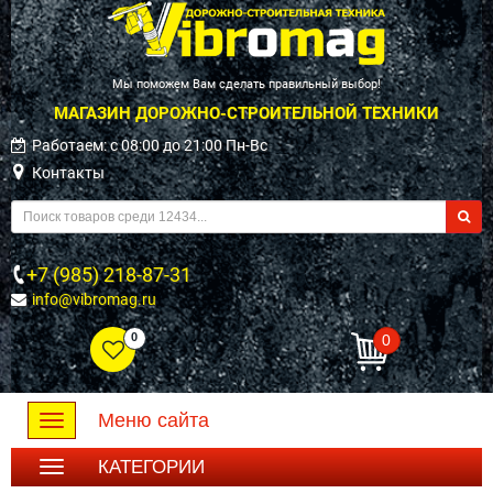
Мы поможем Вам сделать правильный выбор!
МАГАЗИН ДОРОЖНО-СТРОИТЕЛЬНОЙ ТЕХНИКИ
Работаем: c 08:00 до 21:00 Пн-Вс
Контакты
+7 (985) 218-87-31
info@vibromag.ru
0
0
Меню сайта
Toggle
navigation
КАТЕГОРИИ