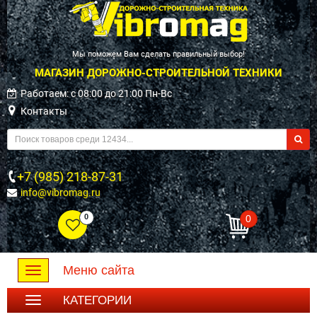
Мы поможем Вам сделать правильный выбор!
МАГАЗИН ДОРОЖНО-СТРОИТЕЛЬНОЙ ТЕХНИКИ
Работаем: c 08:00 до 21:00 Пн-Вс
Контакты
+7 (985) 218-87-31
info@vibromag.ru
0
0
Меню сайта
Toggle
navigation
КАТЕГОРИИ