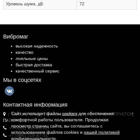
Уровень шума, дБ
72
Вибромаг
высокая надежность
качество
лояльные цены
быстрая доставка
качественный сервис
Мы в соцсетях
Контактная информация
Сайт использует файлы
cookies
для обеспечения
г. Москва, МКАД, 25-й километр, 4, стр. 1, ТК КОНСТРУКТОР,
комфортной работы пользователя. Продолжая
ПАВ.И-1.18
просмотр страниц сайта, вы соглашаетесь с
+7 (495) 988-06-02
использованием файлов cookies и
нашей политикой
+7 (985) 218-87-31
конфиденциальности
.