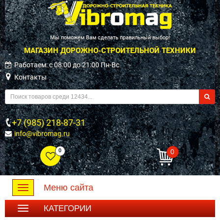
Мы поможем Вам сделать правильный выбор!
МАГАЗИН ДОРОЖНО-СТРОИТЕЛЬНОЙ ТЕХНИКИ
Работаем: c 08:00 до 21:00 Пн-Вс
Контакты
+7 (985) 218-87-31
info@vibromag.ru
0
0
Меню сайта
Toggle
navigation
КАТЕГОРИИ