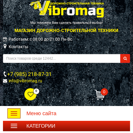
Мы поможем Вам сделать правильный выбор!
МАГАЗИН ДОРОЖНО-СТРОИТЕЛЬНОЙ ТЕХНИКИ
Работаем: c 08:00 до 21:00 Пн-Вс
Контакты
+7 (985) 218-87-31
info@vibromag.ru
0
0
Меню сайта
Toggle
navigation
КАТЕГОРИИ