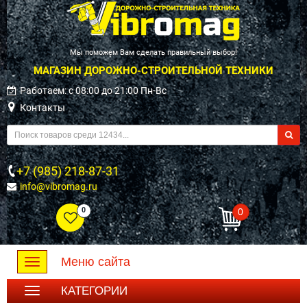
Мы поможем Вам сделать правильный выбор!
МАГАЗИН ДОРОЖНО-СТРОИТЕЛЬНОЙ ТЕХНИКИ
Работаем: c 08:00 до 21:00 Пн-Вс
Контакты
+7 (985) 218-87-31
info@vibromag.ru
0
0
Меню сайта
Toggle
navigation
КАТЕГОРИИ