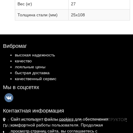
Вес (кг)
27
Толщина стали (мм)
25х108
Вибромаг
высокая надежность
качество
лояльные цены
быстрая доставка
качественный сервис
Мы в соцсетях
Контактная информация
Сайт использует файлы
cookies
для обеспечения
г. Москва, МКАД, 25-й километр, 4, стр. 1, ТК КОНСТРУКТОР,
комфортной работы пользователя. Продолжая
ПАВ.И-1.18
просмотр страниц сайта, вы соглашаетесь с
+7 (495) 988-06-02