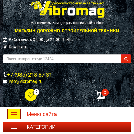
Мы поможем Вам сделать правильный выбор!
МАГАЗИН ДОРОЖНО-СТРОИТЕЛЬНОЙ ТЕХНИКИ
Работаем: c 08:00 до 21:00 Пн-Вс
Контакты
+7 (985) 218-87-31
info@vibromag.ru
0
0
Меню сайта
Toggle
navigation
КАТЕГОРИИ