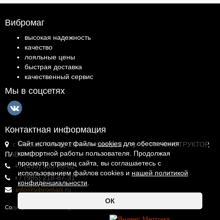
Вибромаг
высокая надежность
качество
лояльные цены
быстрая доставка
качественный сервис
Мы в соцсетях
Контактная информация
Сайт использует файлы
cookies
для обеспечения
г. Москва, МКАД, 25-й километр, 4, стр. 1, ТК КОНСТРУКТОР,
комфортной работы пользователя. Продолжая
ПАВ.И-1.18
просмотр страниц сайта, вы соглашаетесь с
+7 (495) 988-06-02
использованием файлов cookies и
нашей политикой
+7 (985) 218-87-31
конфиденциальности
.
info@vibromag.ru
ОК
Copyright © 2026 Vibromag.RU