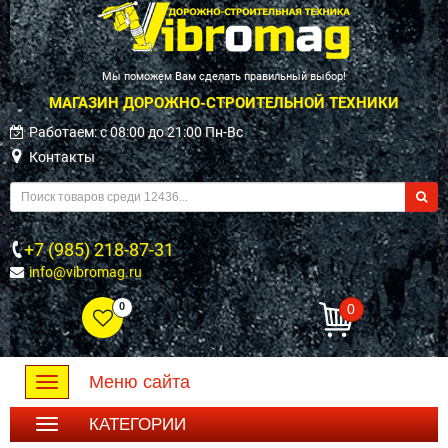
Мы поможем Вам сделать правильный выбор!
МАГАЗИН ДОРОЖНО-СТРОИТЕЛЬНОЙ ТЕХНИКИ
Работаем: c 08:00 до 21:00 Пн-Вс
Контакты
+7 (985) 218-87-31
info@vibromag.ru
0
0
Меню сайта
Toggle
navigation
КАТЕГОРИИ