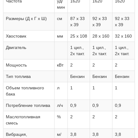
Частота
уд/
1620
1620
1620
мин
Размеры (Д х Г х Ш)
см
87 х 33
92 х 33
92 х 33
х 39
х 39
х 39
Хвостовик
мм
25 x 108
28 x 160
32 x 160
Двигатель
1 цил.,
1 цил.,
1 цил.,
2х такт.
2х такт.
2х такт.
Мощность
кВт
2
2
2
Тип топлива
Бензин
Бензин
Бензин
Объем топливного
л
1
1
1
бака
Потребление топлива
л/ч
0,9
0,9
0,9
Маслотопливная
%
2
2
2
смесь
Вибрация,
м/
3,8
3,8
3,8